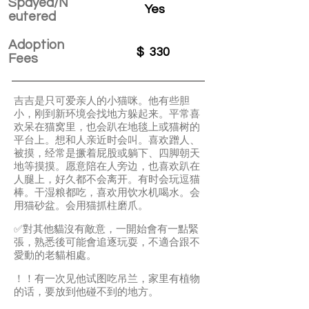
Spayed/N
Yes
eutered
Adoption
$
330
Fees
吉吉是只可爱亲人的小猫咪。他有些胆
小，刚到新环境会找地方躲起来。平常喜
欢呆在猫窝里，也会趴在地毯上或猫树的
平台上。想和人亲近时会叫。喜欢蹭人、
被摸，经常是撅着屁股或躺下、四脚朝天
地等摸摸。愿意陪在人旁边，也喜欢趴在
人腿上，好久都不会离开。有时会玩逗猫
棒。干湿粮都吃，喜欢用饮水机喝水。会
用猫砂盆。会用猫抓柱磨爪。
✅對其他貓沒有敵意，一開始會有一點緊
張，熟悉後可能會追逐玩耍，不適合跟不
愛動的老貓相處。
！！有一次见他试图吃吊兰，家里有植物
的话，要放到他碰不到的地方。