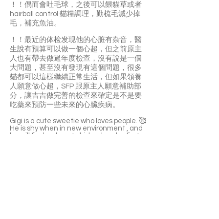
️！！偶而會吐毛球，之後可以餵貓草或者
hairball control 貓糧調理，勤梳毛減少掉
毛，補充魚油。
️！！最近的体检发现他的心脏有杂音，醫
生說有預算可以做一個心超，但之前原主
人也有帶去做過年度檢查，沒有說是一個
大問題，甚至沒有發現有這個問題，很多
貓都可以這樣繼續正常生活，但如果領養
人願意做心超，SFP 跟原主人願意補助部
分，讓吉吉做完善的檢查來確定是不是要
吃藥來預防一些未來的心臟疾病。
Gigi is a cute sweetie who loves people. 🥰
He is shy when in new environment , and
he will find a place to hide when he first
arrives. 🧐He likes to stay in the cat's den,
and will also lie on the carpet or on the
platform of the cat tree. He will meow for
attention and he likes to be patted. 🐱He
also like to lie on people's laps for long
time. He eats both dry and wet food and
like to drink water from the water
fountain. He use litter box and scratching
post very well.😉