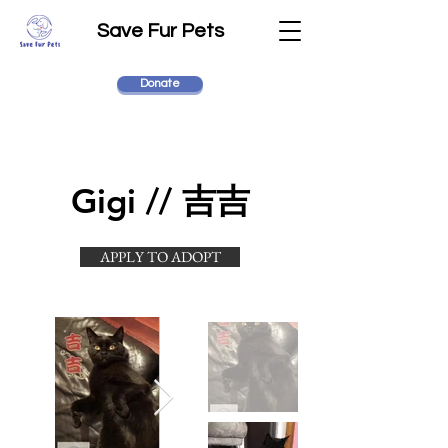
Save Fur Pets
Donate
Gigi // 吉吉
APPLY TO ADOPT