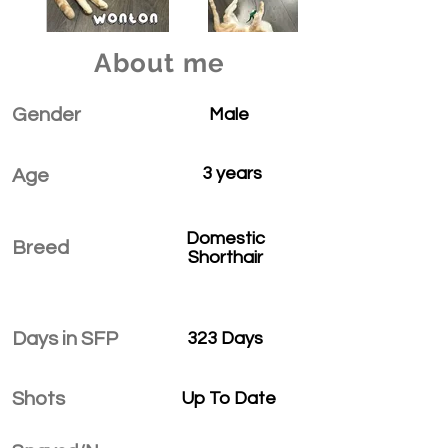
About me
Gender
Male
3 years
Age
Domestic
Breed
Shorthair
Days in SFP
323 Days
Shots
Up To Date