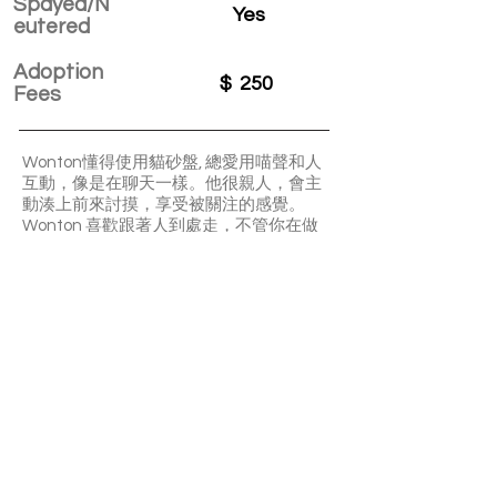
Spayed/N
Yes
eutered
Adoption
$
250
Fees
Wonton懂得使用貓砂盤, 總愛用喵聲和人
互動，像是在聊天一樣。他很親人，會主
動湊上前來討摸，享受被關注的感覺。
Wonton 喜歡跟著人到處走，不管你在做
什麼，他都想陪伴在側。最愛的當然是
吃，每次用餐時間都表現得特別興奮。這
是一隻活潑又貼心的小夥伴，定能帶來滿
滿的陪伴感。
APPLY TO ADOPT
Save Fur Pets Org is a non-profit, Canadian
registered charity.