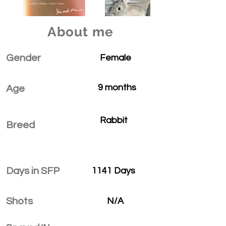
About me
Gender
Female
9 months
Age
Rabbit
Breed
Days in SFP
1141 Days
Shots
N/A