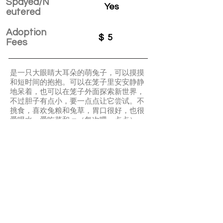
Spayed/N
Yes
eutered
Adoption
$
5
Fees
是一只大眼睛大耳朵的萌兔子，可以摸摸
和短时间的抱抱。可以在笼子里安安静静
地呆着，也可以在笼子外面探索新世界，
不过胆子有点小，要一点点让它尝试。不
挑食，喜欢兔粮和兔草，胃口很好，也很
爱喝水，爱吃菜和🥕（每次喂一点点），
可以定点上厕所。
Echo is a shy but friendly bunny. She is
litter box trained and not picky eater. She
is quiet and easy maintain.
APPLY TO ADOPT