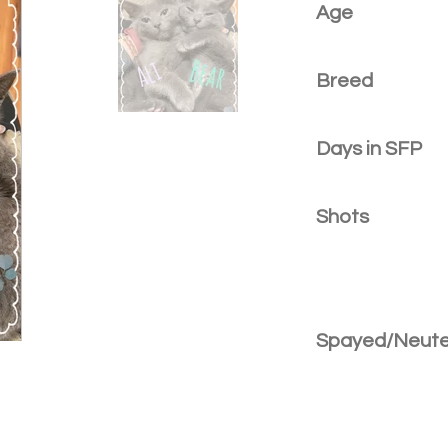
Age
Breed
Days in SFP
Shots
Spayed/Neut