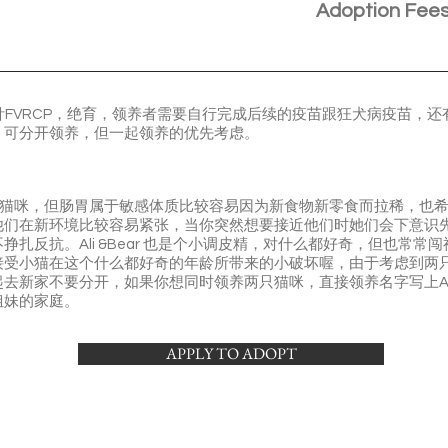
Adoption Fee
针FVRCP，绝育，领养者需要自行完成后续的疫苗跟狂犬病疫苗，
。可分开领养，但一起领养的优先考虑。
泼可爱的小猫咪，但肠胃属于敏感体质比较容易因为新食物新零食而拉稀，
他们在新环境比较容易紧张，当你突然想要接近他们时她们会下意识
扎反抗。Ali &Bear 也是个小调皮精，对什么都好奇，但也常常
接受小猫在这个什么都好奇的年龄所带来的小破坏喔，由于考虑到两
新家不要分开，如果你想同时领养两只猫咪，直接领养名字写上Ali an
姐妹的家庭。
APPLY TO ADOPT