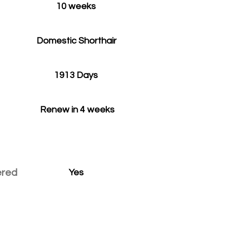
10 weeks
Domestic Shorthair
1913 Days
Renew in 4 weeks
ered
Yes