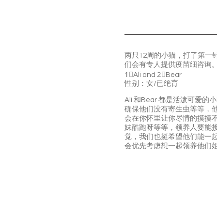
两只12周的小猫，打了第一
们会有专人提供疫苗细咨询
1⃣️Ali and 2⃣️Bear
性别：女/已绝育
Ali 和Bear 都是活
确保他们没有寄生虫等等，
会在你怀里让你尽情的摸摸不挣
妹酷跑呀等等，领养人要能
觉，我们也挺希望他们能一起去
会优先考虑想一起领养他们