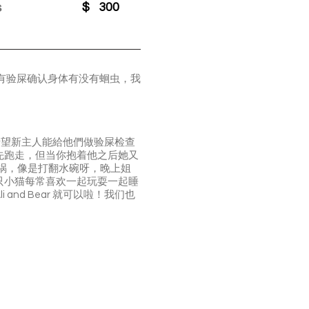
s
$
300
还有验屎确认身体有没有蛔虫，我
也希望新主人能給他們做验屎检查
先跑走，但当你抱着他之后她又
闯祸，像是打翻水碗呀，晚上姐
只小猫每常喜欢一起玩耍一起睡
d Bear 就可以啦！我们也