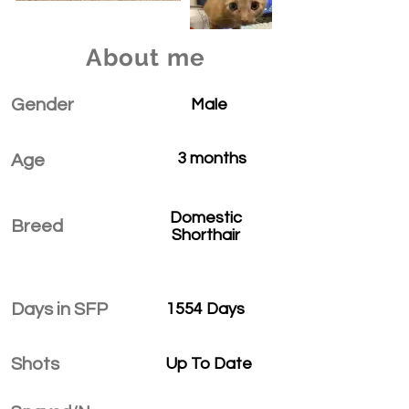
About me
Gender
Male
3 months
Age
Domestic
Breed
Shorthair
Days in SFP
1554 Days
Shots
Up To Date