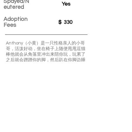
Spayed/N
Yes
eutered
Adoption
$
330
Fees
Anthony（小黄）是一只性格亲人的小哥
哥，活泼好动，坐在椅子上随便甩甩逗猫
棒他就会从角落里冲出来陪你玩，玩累了
之后就会蹭蹭你的脚，然后趴在你脚边睡
觉，他从来不乱叫，除非是你不小心弄疼
了他的时候，如果你喜欢没事去摸摸他的
头，他也会顺从的抱住你的手指然后慢慢
的舔你。
APPLY TO ADOPT
Save Fur Pets Org is a non-profit, Canadian
registered charity.