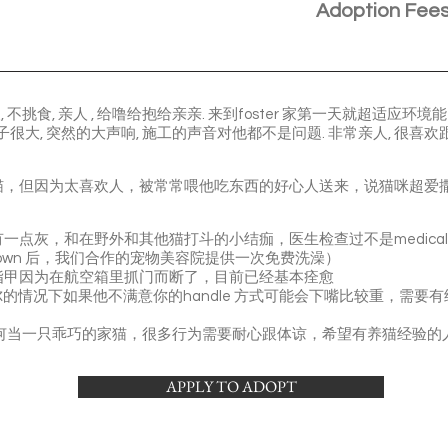
Adoption Fee
, 不挑食, 亲人 , 给噜给抱给亲亲. 来到foster 家第一天就超适
很大, 突然的大声响, 施工的声音对他都不是问题. 非常亲人, 很喜欢
猫，但因为太喜欢人，被常常喂他吃东西的好心人送来，说猫咪超爱
点灰，和在野外和其他猫打斗的小结痂，医生检查过不是medical co
d down 后，我们合作的宠物美容院提供一次免费洗澡）
指甲因为在航空箱里抓门而断了，目前已经基本痊愈
，非常偶尔的情况下如果他不满意你的handle 方式可能会下嘴比较重，
在学习如何当一只乖巧的家猫，很多行为需要耐心跟体谅，希望有养猫经验
APPLY TO ADOPT