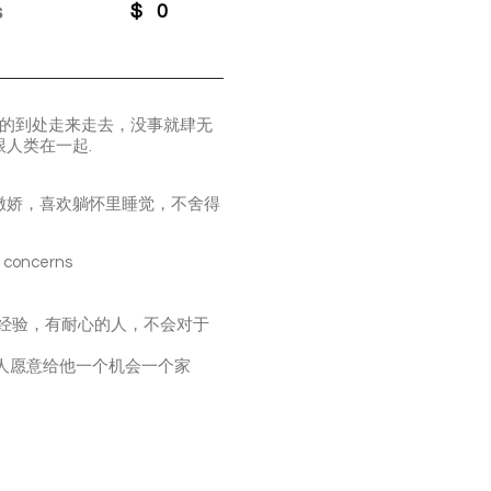
s
$
0
应环境能的到处走来走去，没事就肆无
跟人类在一起.
撒娇，喜欢躺怀里睡觉，不舍得
ncerns
需要有经验，有耐心的人，不会对于
的人愿意给他一个机会一个家