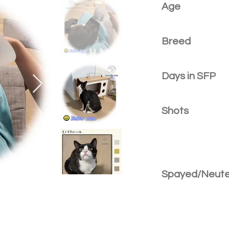
Age
Breed
Days in SFP
Shots
Spayed/Neut