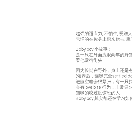
超强的适应力, 不怕生, 爱蹭人
忌惮的在你身上蹭来蹭去. 胆子
Baby boy 小故事：
是一只在外面流浪两年的野
看他露宿街头
️因为长期在野外，身上还是有一
(领养后，猫咪完全settle
️进航空箱会很紧张，有一只
️会有love bite 行为
猫咪的咬过度惊恐的人
️Baby boy 其实都还