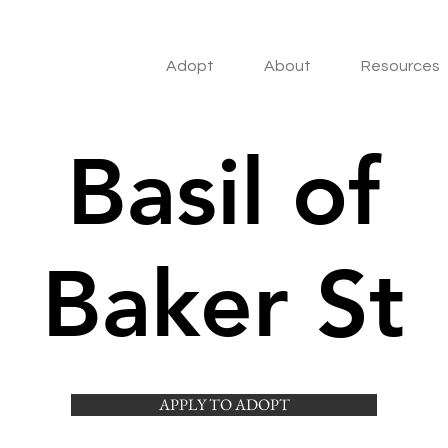
Adopt
About
Resources
Basil of
Baker St
APPLY TO ADOPT