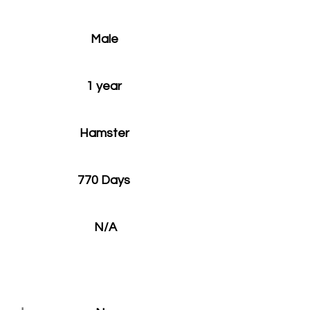
Male
1 year
Hamster
770 Days
N/A