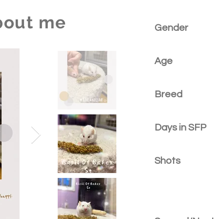
bout me
Gender
Age
Breed
Days in SFP
Shots