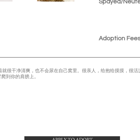
Spayed/Neut
Adoption Fee
毛，看着就很干净清爽，也不会尿在自己窝里。很亲人，给抱给摸摸，很
臂爬到你的肩膀上。
APPLY TO ADOPT