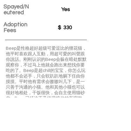
Spayed/N
Yes
eutered
Adoption
$
330
Fees
Beep是性格超好超级可爱逗比的狸花猫，
他平时喜欢跟人互動，用超可愛的叫聲跟
你說話。刚刚认识的Beep会躲在暗处默默
观察你，不过马上他就会跑出来想找你要
吃的了。Beep是超chill的宝宝，你怎么玩
他都不会还手，只会软趴趴地躺下任由你
摸摸。平时他有需求会嗷嗷叫几下，是一
只善于沟通的小猫。他和其他小猫也可以
很好地相处，干饭很快，会自主使用猫砂
盆。Beep已经迫不及待迎接他的新家啦，
快来把他带走吧！
❤️9/27 後貓咪會在PetValu Oakville ( 295
Hays Blvd, Oakville, ON L6J 6Z3）可以去
現場看貓，申請流程一樣通過我們申請