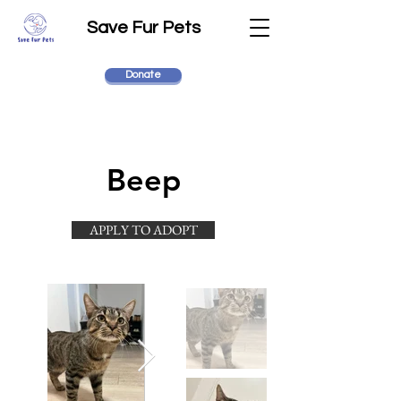
Save Fur Pets
Donate
Beep
APPLY TO ADOPT