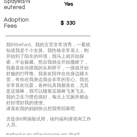
Spayed/N
Yes
eutered
Adoption
$
330
Fees
我叫Belford。我的五官非常清秀，一看就
知道我是个小女孩。我性格非常亲人，刚
开始到了陌生的环境，我马上就开始探
索，不会躲藏。然后我就会开始撒娇了，
我最喜欢你摸我的头和脖子，一摸就开始
舒服的打呼噜。我喜欢陪伴在你身边睡大
觉，有你在我身边我会非常的安心。我也
非常喜欢玩耍，各种玩具我都喜欢，尤其
是逗猫棒，我可以随着逗猫棒飞来飞去。
我的卫生习惯也很好，每次上完厕所都会
好好埋好我的便便。
请喜欢我的妈妈快点把我带回家吧
含提供6周保险试用，续约福利请谘询工作
人员。
Belford is an affectionate girl. She’ll