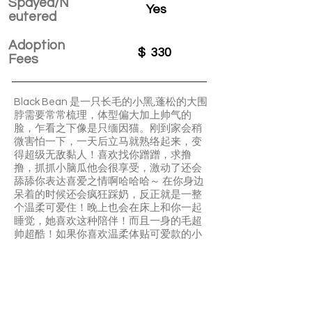
Spayed/N
Yes
eutered
Adoption
$
330
Fees
Black Bean 是一只长毛的小黑,蓬松的大围
脖需要常常梳理，体型偏大加上帅气的
脸，乍看之下像是只缅因猫。刚到家会稍
微害怕一下，一天后立马就熟络起来，变
得超级无敌黏人！喜欢找你蹭蹭，求撸
撸，抓抓小脑瓜他会很享受，激动了还会
舔舔你表达喜爱之情啊哈哈哈～ 在你身边
呆着的时候还会疯狂踩奶，反正就是一整
个温柔可爱住！晚上也会在床上和你一起
睡觉，她喜欢这种陪伴！而且一身的毛超
帅超酷！如果你喜欢温柔体贴可爱款的小
母猫～快来带走我们black bean吧🥳
驗屎驗血記錄齊全，目前一切健康️
可以跟其他貓相處
Black bean is a big fluffy cat, she is super
cuddly and super sweet. Loves attentions