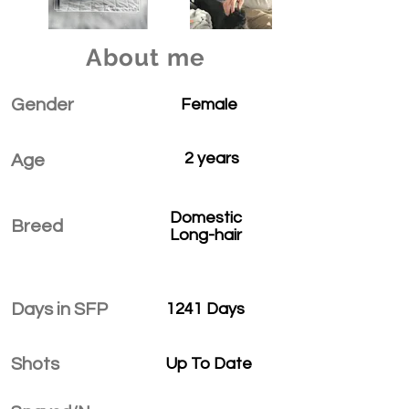
About me
Gender
Female
2 years
Age
Domestic
Breed
Long-hair
Days in SFP
1241 Days
Shots
Up To Date