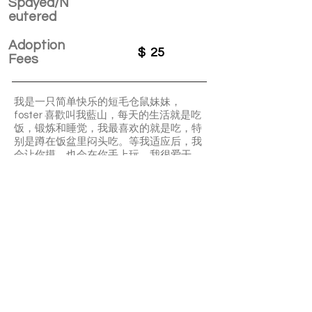
Spayed/N
eutered
Adoption
$
25
Fees
我是一只简单快乐的短毛仓鼠妹妹，
foster 喜歡叫我藍山，每天的生活就是吃
饭，锻炼和睡觉，我最喜欢的就是吃，特
别是蹲在饭盆里闷头吃。等我适应后，我
会让你摸，也会在你手上玩。我很爱干
净，会把自己的窝打理得舒舒服服，也会
在固定地方上厕所。我可能有点傻萌，如
果主人不告诉我水瓶在哪里，我可能需要
两三天才能找到。
APPLY TO ADOPT
Save Fur Pets Org is a non-profit, Canadian