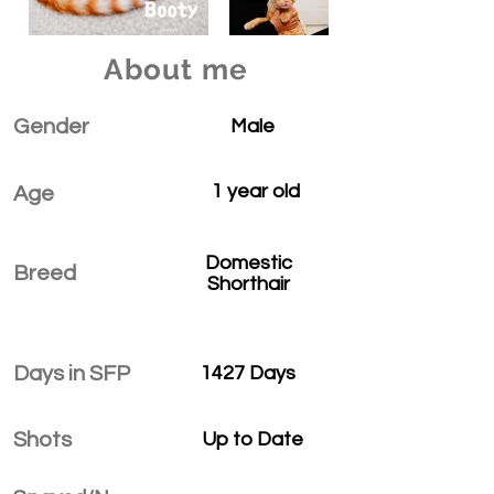
About me
Gender
Male
1 year old
Age
Domestic
Breed
Shorthair
Days in SFP
1427 Days
Shots
Up to Date