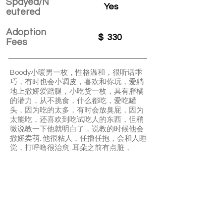
Spayed/N
Yes
eutered
Adoption
$
330
Fees
Boody小暖男一枚，性格温和，很听话乖
巧，有时也会小调皮，喜欢和你玩，爱躺
地上撒娇爱蹭腿，小吃货一枚，具有胖橘
的潜力，从不挑食，什么都吃，爱吃罐
头，因为吃的太多，有时会放臭屁，因为
太能吃，还喜欢到吃试吃人的东西，但稍
微说教一下他就明白了，说教的时候他会
撒娇卖萌. 他很粘人，任撸任抱，会和人睡
觉，打呼噜很治愈. 耳朵之前有点脏，
foster已经清了很干净了，但是要后续继
续观察，需要的话继续清一下. 或者再给医
生检查一次。另外一开始偶尔会有像吐毛
球咳嗽的时候，但现在几乎没有了，医生
目前纪录都是健康，目前健康检查纪录都
是健康，担心可以可虑购买宠物保险。