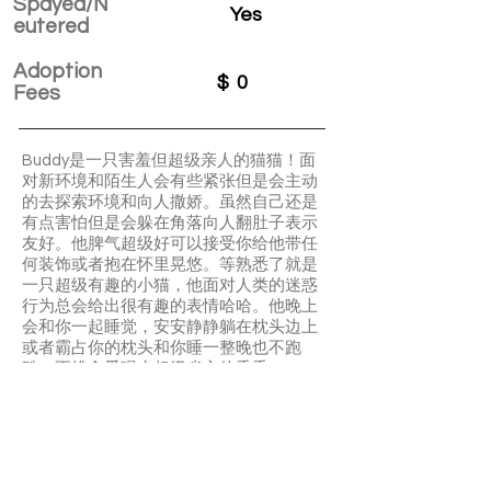
Spayed/N
Yes
eutered
Adoption
$
0
Fees
Buddy是一只害羞但超级亲人的猫猫！面
对新环境和陌生人会有些紧张但是会主动
的去探索环境和向人撒娇。虽然自己还是
有点害怕但是会躲在角落向人翻肚子表示
友好。他脾气超级好可以接受你给他带任
何装饰或者抱在怀里晃悠。等熟悉了就是
一只超级有趣的小猫，他面对人类的迷惑
行为总会给出很有趣的表情哈哈。他晚上
会和你一起睡觉，安安静静躺在枕头边上
或者霸占你的枕头和你睡一整晚也不跑
酷。不挑食爱喝水超级省心的乖乖。
Love bug & buddy 是一起生活的兄弟，如
果願意帶兩兄弟一起回家的，歡迎備註！
Buddy is a shy and quiet cat. He is
independent but friendly, great with
people and other cats. Very easy going