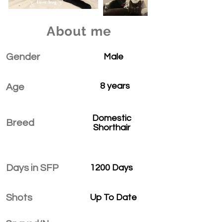
About me
Gender
Male
8 years
Age
Domestic
Breed
Shorthair
Days in SFP
1200 Days
Shots
Up To Date