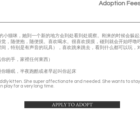
Adoption Fee
只非常好奇的小猫咪，她到一个新的地方会到处看到处观察。刚来的时候会
睡觉，随便抱，随便摸。喜欢喝水。很喜欢摸摸，碰到就会开始呼噜
时间，特别是有声音的玩具），喜欢跳来跳去，看到什么都可以玩，
括你的手，家裡任何東西）
擾你睡眠，半夜跑酷或者早起叫你起床
 cuddly kitten. She super affectionate and needed. She wants to stay
n play for a very long time.
APPLY TO ADOPT