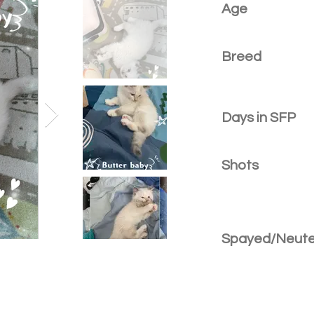
Age
Breed
Days in SFP
Shots
Spayed/Neut