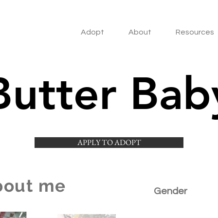
Adopt
About
Resources
Butter Bab
APPLY TO ADOPT
bout me
Gender