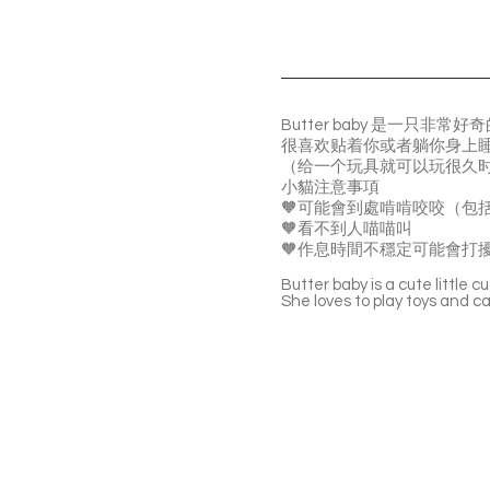
Butter baby 是一
很喜欢贴着你或者躺你身上
（给一个玩具就可以玩很久
小貓注意事項
🧡可能會到處啃啃咬咬（包
🧡看不到人喵喵叫
🧡作息時間不穩定可能會打
Butter baby is a cute little
She loves to play toys and ca