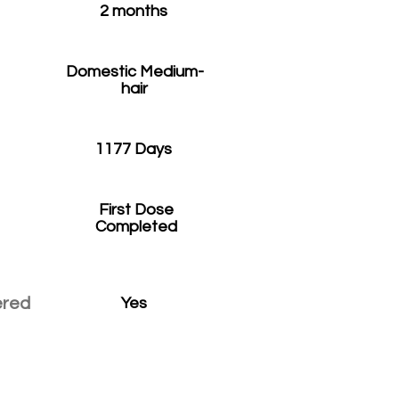
2 months
Domestic Medium-
hair
1177 Days
First Dose
Completed
ered
Yes