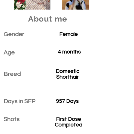
About me
Gender
Female
4 months
Age
Domestic
Breed
Shorthair
Days in SFP
957 Days
Shots
First Dose
Completed