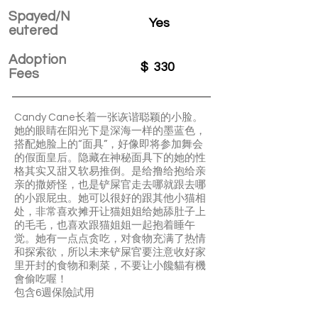
Spayed/N
Yes
eutered
Adoption
$
330
Fees
Candy Cane长着一张诙谐聪颖的小脸。
她的眼睛在阳光下是深海一样的墨蓝色，
搭配她脸上的“面具”，好像即将参加舞会
的假面皇后。隐藏在神秘面具下的她的性
格其实又甜又软易推倒。是给撸给抱给亲
亲的撒娇怪，也是铲屎官走去哪就跟去哪
的小跟屁虫。她可以很好的跟其他小猫相
处，非常喜欢摊开让猫姐姐给她舔肚子上
的毛毛，也喜欢跟猫姐姐一起抱着睡午
觉。她有一点点贪吃，对食物充满了热情
和探索欲，所以未来铲屎官要注意收好家
里开封的食物和剩菜，不要让小饞貓有機
會偷吃喔！
包含6週保險試用
Candy Cane is an affectionate and