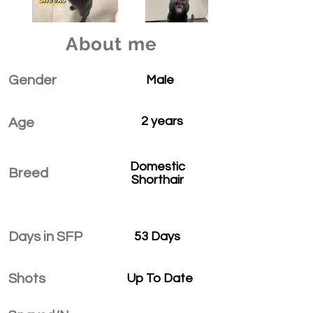
About me
Gender
Male
2 years
Age
Domestic
Breed
Shorthair
Days in SFP
53 Days
Shots
Up To Date