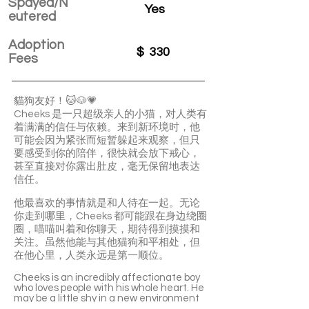
Spayed/N
Yes
eutered
Adoption
$
330
Fees
貓狗友好！🐱🐶💗
Cheeks 是一只超级亲人的小猫，对人类有
着满满的信任与依赖。来到新环境时，他
可能会因为紧张而短暂躲起来观察，但只
要感受到你的陪伴，很快就会放下戒心，
甚至直接对你露出肚皮，毫无保留地表达
信任。
他最喜欢的事情就是和人待在一起。无论
你走到哪里，Cheeks 都可能跟在身边绕圈
圈，喵喵叫着和你聊天，期待得到摸摸和
关注。虽然他能与其他猫狗和平相处，但
在他心里，人类永远是第一顺位。
Cheeks is an incredibly affectionate boy
who loves people with his whole heart. He
may be a little shy in a new environment
and spend a short time hiding, but with a