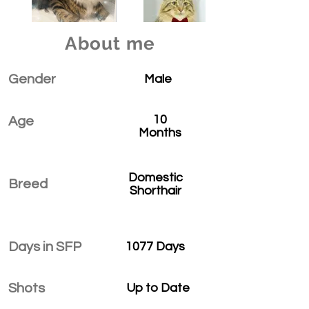
About me
Gender
Male
10
Age
Months
Domestic
Breed
Shorthair
Days in SFP
1077 Days
Shots
Up to Date