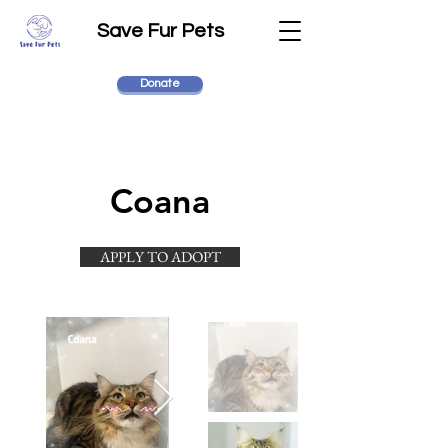
Save Fur Pets
Donate
Coana
APPLY TO ADOPT