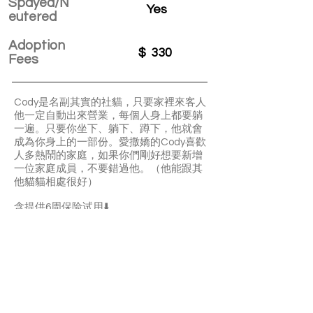
Spayed/N
Yes
eutered
Adoption
$
330
Fees
Cody是名副其實的社貓，只要家裡來客人
他一定自動出來營業，每個人身上都要躺
一遍。只要你坐下、躺下、蹲下，他就會
成為你身上的一部份。愛撒嬌的Cody喜歡
人多熱鬧的家庭，如果你們剛好想要新增
一位家庭成員，不要錯過他。（他能跟其
他貓貓相處很好）
含提供6周保险试用⬇️
Cody is a very sociable and affectionate
boy. He can get along well with other
cats. If you’re looking for a great
companion he’s a good choice.
With a 6-week Pet Insurance Trial