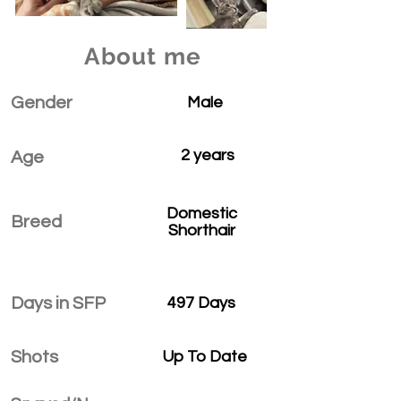
About me
Gender
Male
2 years
Age
Domestic
Breed
Shorthair
Days in SFP
497 Days
Shots
Up To Date