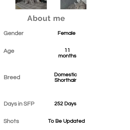
About me
Gender
Female
11
Age
months
Domestic
Breed
Shorthair
Days in SFP
252 Days
Shots
To Be Updated