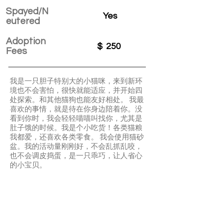
Spayed/N
Yes
eutered
Adoption
$
250
Fees
我是一只胆子特别大的小猫咪，来到新环
境也不会害怕，很快就能适应，并开始四
处探索。和其他猫狗也能友好相处。 我最
喜欢的事情，就是待在你身边陪着你。没
看到你时，我会轻轻喵喵叫找你，尤其是
肚子饿的时候。我是个小吃货！各类猫粮
我都爱，还喜欢各类零食。 我会使用猫砂
盆。我的活动量刚刚好，不会乱抓乱咬，
也不会调皮捣蛋，是一只乖巧，让人省心
的小宝贝。
I’m a brave little kitten who adapts quickly
to new places and loves to explore. I get
along well with other cats and dogs. My
favorite thing is staying by your side—
when I don’t see you, I’ll meow softly,
especially when I’m hungry. I’m a little