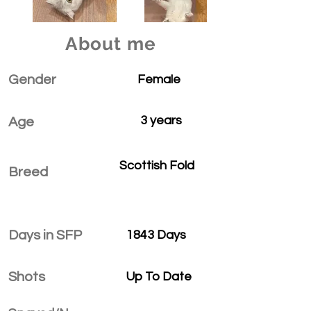
About me
Gender
Female
3 years
Age
Scottish Fold
Breed
Days in SFP
1843 Days
Shots
Up To Date