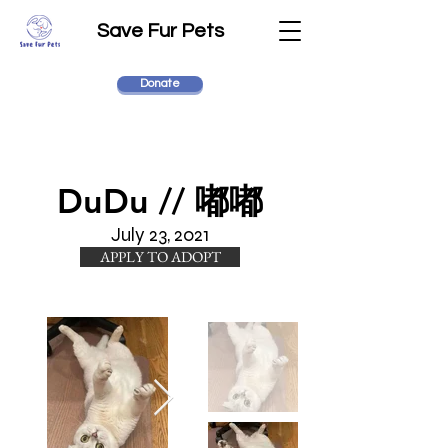
Save Fur Pets
Donate
DuDu // 嘟嘟
July 23, 2021
APPLY TO ADOPT