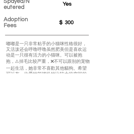
Spayed/N
Yes
eutered
Adoption
$
300
Fees
嘟嘟是一只非常粘手的小猫咪性格很好，
又活泼还会呼噜呼噜虽然肥美但是喜欢运
动是一只很有活力的小猫咪。可以被抱
抱，⚠️掉毛比较严重，❌不可以跟别的宠物
一起生活，她非常不喜歡其他貓狗。希望
可以有一位爱她能够给她比较大的空间的
主人，她单独住是一只一点毛病都挑不出
来的小可爱。❗️是一只折耳猫，要对她未来
十几年的生命负责，请做好功课再来申请
哦。
APPLY TO ADOPT