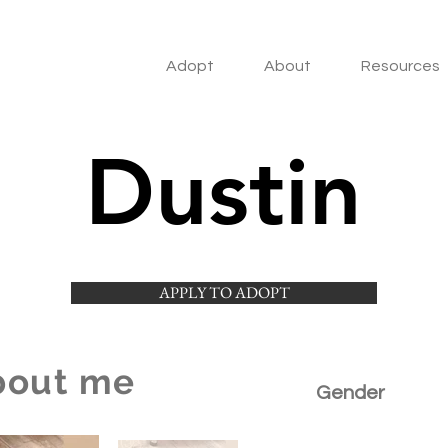
Adopt
About
Resources
Dustin
APPLY TO ADOPT
bout me
Gender