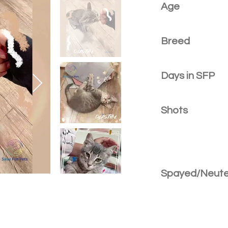
Age
Breed
Days in SFP
Shots
Spayed/Neut