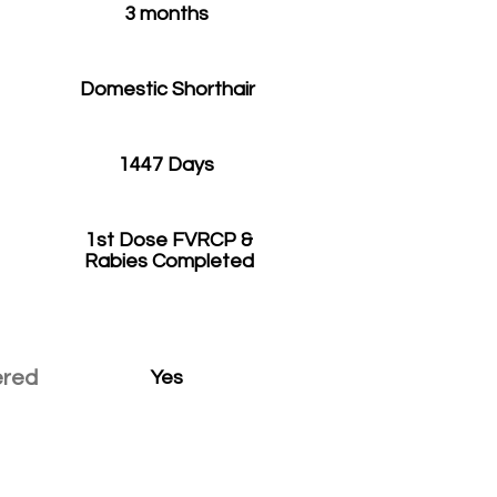
3 months
Domestic Shorthair
1447 Days
1st Dose FVRCP &
Rabies Completed
ered
Yes