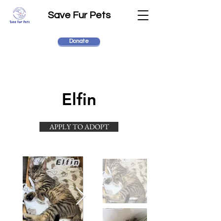
Save Fur Pets
Donate
Elfin
APPLY TO ADOPT