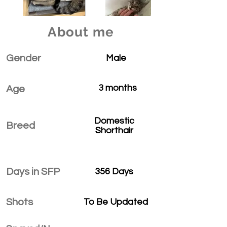
About me
Gender
Male
3 months
Age
Domestic
Breed
Shorthair
Days in SFP
356 Days
Shots
To Be Updated