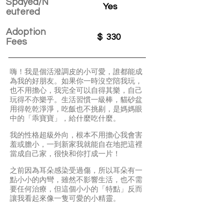
Spayed/N
Yes
eutered
Adoption
$
330
Fees
嗨！我是個活潑調皮的小可愛，誰都能成
為我的好朋友。如果你一時沒空陪我玩，
也不用擔心，我完全可以自得其樂，自己
玩得不亦樂乎。生活習慣一級棒，貓砂盆
用得乾乾淨淨，吃飯也不挑剔，是媽媽眼
中的「乖寶寶」，給什麼吃什麼。
我的性格超級外向，根本不用擔心我會害
羞或膽小，一到新家我就能自在地把這裡
當成自己家，很快和你打成一片！
之前因為耳朵感染受過傷，所以耳朵有一
點小小的內彎，雖然不影響生活，也不需
要任何治療，但這個小小的「特點」反而
讓我看起來像一隻可愛的小精靈。
I’m a playful and outgoing kitty who can