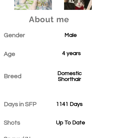
Out
of
About me
gallery
Gender
Male
4 years
Age
Domestic
Breed
Shorthair
Days in SFP
1141 Days
Shots
Up To Date