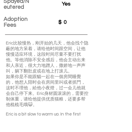
Spayed/N
Yes
eutered
Adoption
$
0
Fees
Eric比较慢热，刚开始的几天，他会找个隐
蔽的地方呆着，请给他时间跟空间，让他
慢慢适应环境，这段时间尽量不要打扰
他。等他消除不安全感后，他会主动出来
和人亲近，很大力地蹭人，撒娇地一声声
叫，躺下翻肚皮或在地上打滚儿。
如果你是不能跟貓一起在一個房間睡覺
的，他想人陪时会在房间里叫或者抓門，
这时不理他，給他小夜燈，过一会儿他就
会自己停下来。Eric身材圆滚滚的，需要控
制体重，请给他提供优质猫粮，还要多帮
他梳梳毛哦😺。
Eric is a bit slow to warm up. In the first
few days, he will hide. Once he feels
secure and comfortable, he will actively
approach people.
If you cannot sleep in the same room with