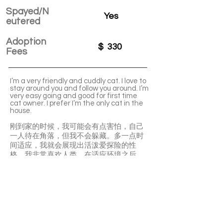
Spayed/N
Yes
eutered
Adoption
$
330
Fees
I’m a very friendly and cuddly cat. I love to
stay around you and follow you around. I’m
very easy going and good for first time
cat owner. I prefer I’m the only cat in the
house.
刚到家的时候，我可能会有点害怕，自己
一人待在角落，但我不会躲藏。多一点时
间适应，我就会展现出活泼爱探险的性
格。我非常喜欢人类，在适应环境之后，
会想尽所有办法和你贴贴，表达对你的喜
爱。睡觉的时候也会想要和你呆在同一个
空间。但我不太喜欢和其他猫咪朋友一起
分享你的爱。我还是一只很会察觉情绪的
小猫咪，所以我都能听话地停止你说不可
以做的事情。