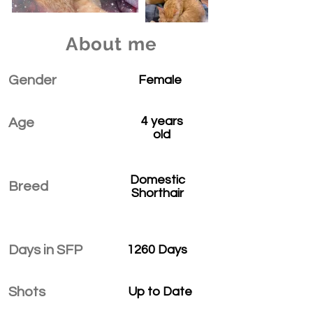
About me
Gender
Female
4 years
Age
old
Domestic
Breed
Shorthair
Days in SFP
1260 Days
Shots
Up to Date