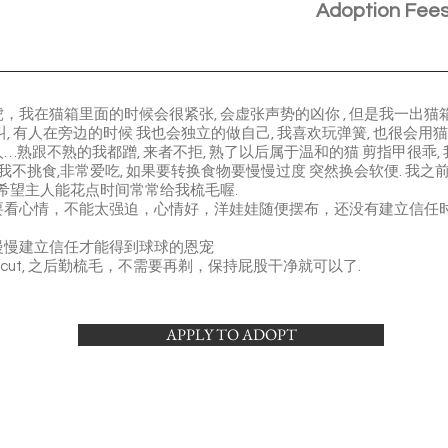
Adoption Fee
在猫箱里面的时候会很紧张, 会虚张声势的凶你 , 但是我一出猫箱 就是
 有人在旁边的时候 我也会独立的做自己, 我喜欢玩弹簧, 也很会用猫抓板
熟跟不熟的我都蹭, 来者不拒, 熟了以后属于温和的猫 剪指甲很乖,
接受我. 我不挑食,非常爱吃, 如果要转换食物要慢慢过度 突然换会软便. 
 希望主人能花点时间常常给我梳毛喔.
时要看心情，不能太强迫，心情好，洋娃娃随便摆布，还没有建立信任
慢慢建立信任才能得到球球的恩宠
n cut, 之后勤梳毛，不需要再剃，保持屁股干净就可以了.
APPLY TO ADOPT