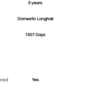
5 years
Domestic Longhair
1507 Days
ered
Yes