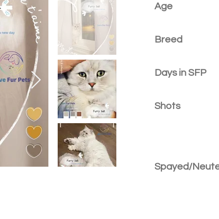
Age
Breed
Days in SFP
Shots
Spayed/Neut