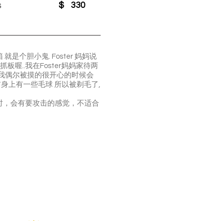
s
$
330
个胆小鬼. Foster 妈妈说
喔..我在Foster妈妈家待两
 我偶尔被摸的很开心的时候会
我之前身上有一些毛球 所以被剃毛了,
时，会有要攻击的感觉，不适合