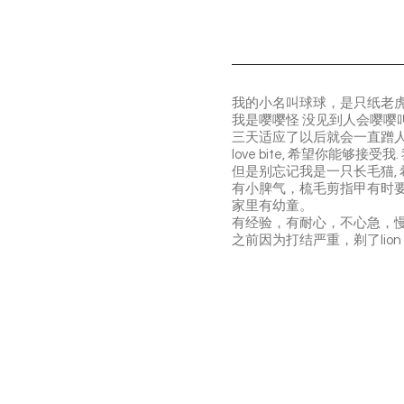
我的小名叫球球，是只纸老虎，我
我是嘤嘤怪 没见到人会嘤嘤叫,
三天适应了以后就会一直蹭人…
love bite, 希望你能够
但是别忘记我是一只长毛猫,
️有小脾气，梳毛剪指甲有
家里有幼童。
️有经验，有耐心，不心急，
️之前因为打结严重，剃了lio