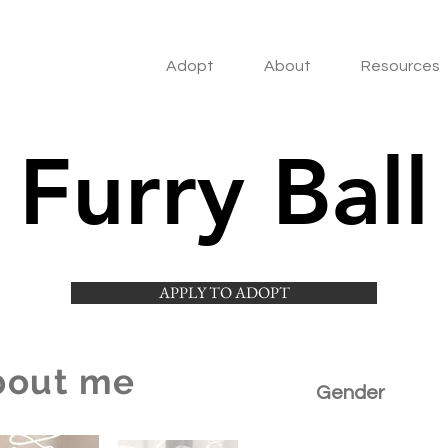
Adopt
About
Resources
Furry Ball
APPLY TO ADOPT
bout me
Gender