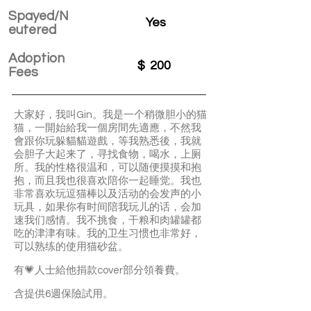
Spayed/N
Yes
eutered
Adoption
$
200
Fees
大家好，我叫Gin。我是一个稍微胆小的猫
猫，一開始給我一個房間先適應，不然我
會跟你玩躲貓貓遊戲，等我熟悉後，我就
会胆子大起来了，寻找食物，喝水，上厕
所。我的性格很温和，可以随便摸摸和抱
抱，而且我也很喜欢陪你一起睡觉。我也
非常喜欢玩逗猫棒以及活动的会发声的小
玩具，如果你有时间陪我玩儿的话，会加
速我们感情。我不挑食，干粮和肉罐罐都
吃的津津有味。我的卫生习惯也非常好，
可以熟练的使用猫砂盆。
有💗人士給他捐款cover部分領養費。
含提供6週保險試用。