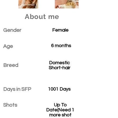
About me
Gender
Female
6 months
Age
Domestic
Breed
Short-hair
Days in SFP
1001 Days
Shots
Up To
Date(Need 1
more shot