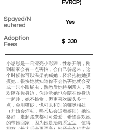
FVRCP)
Spayed/N
Yes
eutered
Adoption
$
330
Fees
小崽崽是一只漂亮小彩狸，性格开朗，刚
到新家会有一点害怕，会自己躲起来，这
个时候你可以温柔的喊她，轻轻抱抱她摸
摸她，很快她就知道你不会伤害她就会变
成一只小跟屁虫，熟悉后她特别亲人，喜
欢陪在你身边，你睡觉她也会陪在你身边
一起睡，她不挑食，但更喜欢罐头多一
点，会用猫砂，也可以和别的猫咪相处
（开始会炸毛，熟悉后会追着嬉闹）她性
格好，走起路来都可可爱爱，希望喜欢她
的带她回家，因为她是治愈系宝宝，值得
拥有（长大后会更漂亮）她还会各种卖萌
翻肚皮哦