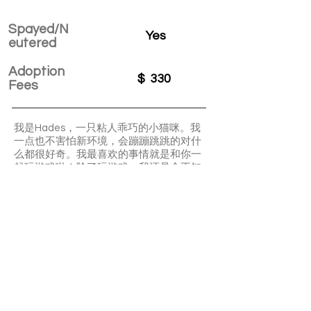
Spayed/N
Yes
eutered
Adoption
$
330
Fees
我是Hades，一只粘人乖巧的小猫咪。我
一点也不害怕新环境，会蹦蹦跳跳的对什
么都很好奇。我最喜欢的事情就是和你一
起玩游戏啦！除了玩游戏，我还是个不知
道饱的馋嘴小猫，超级喜欢吃东西。休息
的时候我很粘人，喜欢把头埋在你的怀里
抱着你的手，还会呼噜呼噜的哄自己睡
觉。是个不让人操心的乖孩子。
APPLY TO ADOPT