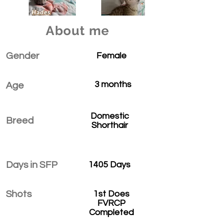
About me
Gender
Female
3 months
Age
Domestic
Breed
Shorthair
Days in SFP
1405 Days
Shots
1st Does
FVRCP
Completed