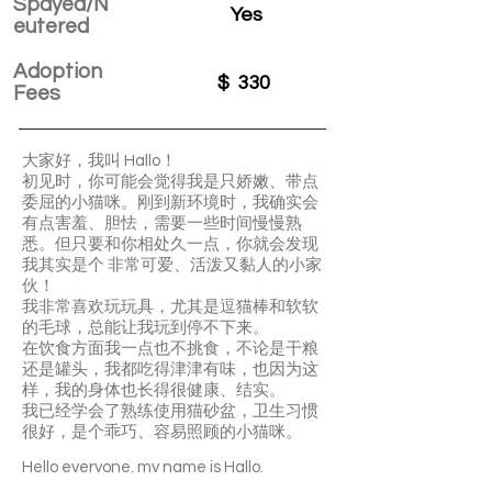
Spayed/N
Yes
eutered
Adoption
$
330
Fees
大家好，我叫 Hallo！
初见时，你可能会觉得我是只娇嫩、带点
委屈的小猫咪。刚到新环境时，我确实会
有点害羞、胆怯，需要一些时间慢慢熟
悉。但只要和你相处久一点，你就会发现
我其实是个 非常可爱、活泼又黏人的小家
伙！
我非常喜欢玩玩具，尤其是逗猫棒和软软
的毛球，总能让我玩到停不下来。
在饮食方面我一点也不挑食，不论是干粮
还是罐头，我都吃得津津有味，也因为这
样，我的身体也长得很健康、结实。
我已经学会了熟练使用猫砂盆，卫生习惯
很好，是个乖巧、容易照顾的小猫咪。
Hello everyone, my name is Hallo.
I may seem shy and a little timid when I