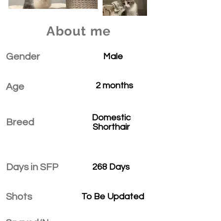
About me
Gender
Male
2 months
Age
Domestic
Breed
Shorthair
Days in SFP
268 Days
Shots
To Be Updated