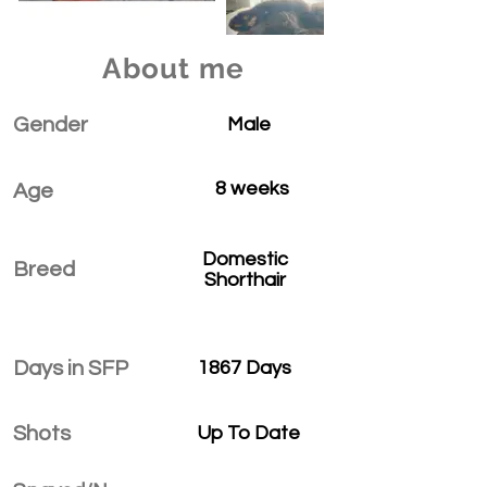
About me
Gender
Male
8 weeks
Age
Domestic
Breed
Shorthair
Days in SFP
1867 Days
Shots
Up To Date