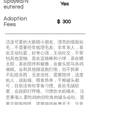
Spayed/N
Yes
eutered
Adoption
$
300
Fees
活泼可爱的大眼睛小朋友。漂亮的缎面短
毛，不需要经常梳理毛发。非常亲人，喜
欢互动玩耍，好奇心强，主动社交，不害
怕其他宠物。喜欢逗猫棒和小球，喜欢晒
太阳，喜欢陪伴和被撸，会被头部马杀鸡
催眠。会和其他猫追跑打闹，但不拆家，
不乱咬东西，无攻击性。需要陪伴，适度
粘人，或粘猫。喂食简单，干粮罐头都
可，目前没有吃零食习惯。喜欢毛绒软
窝，会踩奶打呼噜。习惯饮水机喝水。 注
意事项⚠️ 爱吃鸡肉但吃鱼肉罐头会吐。需
要定期剪指甲，需要猫抓板磨爪子。注意
保暖，每天擦脸。如果单独在房间，时间
长了会叫。家里有其他宠物可一起玩耍。
有或无年幼孩子都可。不需要太大空间。
需要少量玩具，喜欢和人或其他宠物互动 ℹ️