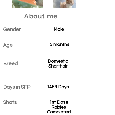
About me
Gender
Male
3 months
Age
Domestic
Breed
Shorthair
Days in SFP
1453 Days
Shots
1st Dose
Rabies
Completed