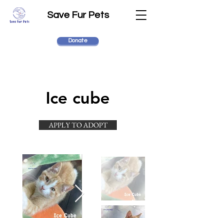
Save Fur Pets
Donate
Ice cube
APPLY TO ADOPT