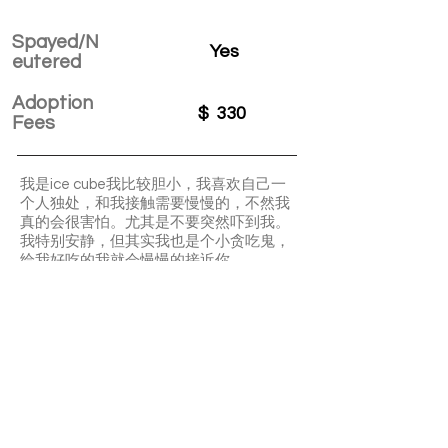
Spayed/N
Yes
eutered
Adoption
$
330
Fees
我是ice cube我比较胆小，我喜欢自己一
个人独处，和我接触需要慢慢的，不然我
真的会很害怕。尤其是不要突然吓到我。
我特别安静，但其实我也是个小贪吃鬼，
给我好吃的我就会慢慢的接近你。
幼猫要注意以下：
可能会在kitten stage 时，喜欢咬东西，
酷跑，对什么都好奇，会有love bite 或者
还不会控制指甲可能游戏过程中抓伤人
APPLY TO ADOPT