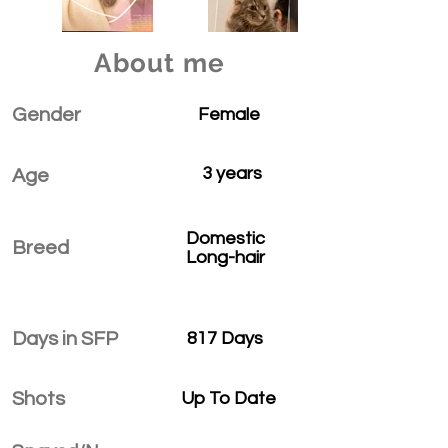
About me
Gender
Female
3 years
Age
Domestic
Breed
Long-hair
Days in SFP
817 Days
Shots
Up To Date