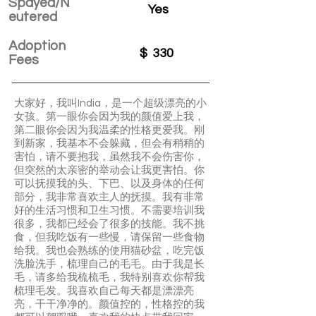
Spayed/N
Yes
eutered
Adoption
$
330
Fees
大家好，我叫India，是一个超级漂亮的小
女孩。第一眼你会因为我的颜值爱上我，
第二眼你会因为我温柔的性格更爱我。刚
到新家，我基本不会躲藏，但会有稍稍的
害怕，请不要抱我，虽然我不会伤害你，
但突然的太亲密的举动会让我更害怕。你
可以抚摸我的头、下巴、以及身体的任何
部分，我非常喜欢主人的抚摸。我有非常
好的生活习惯和卫生习惯。不需要培训我
很多，我都已经会了很多的技能。我不挑
食，但我吃饭有一些慢，请保留一些食物
给我。我也会熟练的使用猫砂盆，吃完饭
洗脸洗手，梳理自己的毛毛。由于我是长
毛，请多给我梳梳毛，我特别喜欢你帮我
梳理毛发。我喜欢自己每天都是漂漂亮
亮，干干净净的。颜值控的，性格控的我