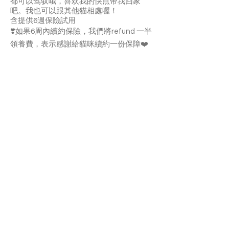
都可以驾驭哦，喜欢我的快点带我回家
吧。我也可以跟其他貓相處喔！
含提供6週保險試用
❣️如果6周內續約保險，我們將refund 一半
領養費，表示感謝給貓咪續約一份保障❤️
India is a beautiful and gentle girl. She
loves your pettings but not cuddles very
much. She is not picky about food and
she’s litter-box trained. She likes
grooming herself and enjoys you
grooming her regularly. Also India can get
along well with other cats.
With a 6-week Pet Insurance Trial
If you renew the insurance within the 6
weeks, we'll refund half of the adoption
fee as an appreciation for continuing to
provide coverage for your cat.
APPLY TO ADOPT
Save Fur Pets Org is a non-profit, Canadian