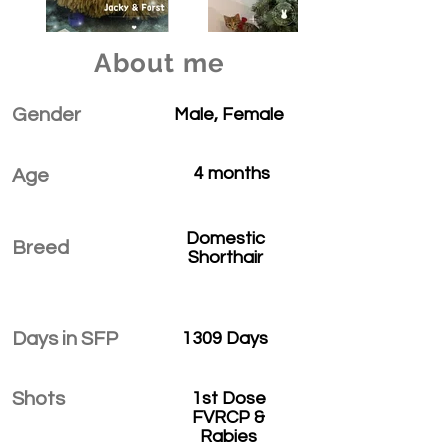
About me
Gender
Male, Female
4 months
Age
Domestic
Breed
Shorthair
Days in SFP
1309 Days
Shots
1st Dose
FVRCP &
Rabies