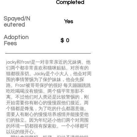
Completed
Spayed/N
Yes
eutered
Adoption
$
0
Fees
jacky和frost是一对非常亲近的兄妹俩。他
们两个都非常喜欢和猫咪贴贴。对所有的
猫都很亲切。Jacky是个小大人，他会对周
围的事情警惕为了保护妹妹，他会先探
路。Frost被哥哥保护的很好 每天蹦蹦跳跳
吃吃喝喝没有烦恼。两个猫平常形影不
离。不过他们对人类还是比较警惕的，刚
开始需要你有耐心的慢慢跟他们接近。两
个猫都是馋鬼，为了吃的什么都愿意做。
需要人有耐心的慢慢培养感情并能接受他
们的独立。因为年纪还小他们两个对周围
的环境一切都很有探索欲。一个小球都可
以玩的很开心。