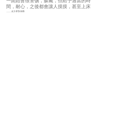
一開始會很警惕，躲藏，但給予適當的時
間，耐心，之後都會讓人摸摸，甚至上床
一起陪睡
️‍🩹小貓還有軟便，已經比剛救助時好很
多，但還需要時間慢慢恢復
貓咪我們將做隨心捐贈領養，希望他們儘
早去有經驗，有愛心的家，照顧他們，跟
他們培養感情並且儘早安排後續疫苗
💕兩隻一起領養的優先
Very shy bonded pair , will hiding a lot.
Need lots of time to adjust. Ok with other
cats, love play any kind of toys.
APPLY TO ADOPT
Save Fur Pets Org is a non-profit, Canadian
registered charity.
#762154862 RR 0001