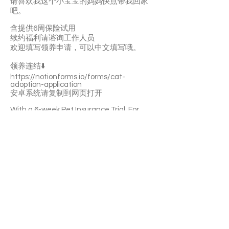
请喜欢我这个小宝宝的妈妈快点带我回家
吧。
含提供6周保险试用
续约福利请谘询工作人员
欢迎填写领养申请，可以中文填写哦。
领养连结⬇️
https://notionforms.io/forms/cat-
adoption-application
安卓系统请复制到网页打开
With a 6-week Pet Insurance Trial. For
renewal benefits, please consult with
SaveFurPets staff.
Jelly is an affectionate kitten. She’ll
quickly start to purr and knead on you.
She enjoys following you around and
sleeping with you. She’s not picky about
food and litter-box trained. If you're
looking for a constant companion Jelly is
a great choice.
If you’re interested please fill out the
application form (in Chinese/English) :
https://notionforms.io/forms/cat-
adoption-application