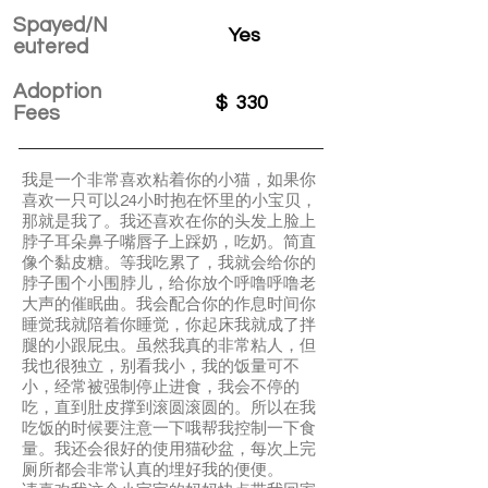
Spayed/N
Yes
eutered
Adoption
$
330
Fees
我是一个非常喜欢粘着你的小猫，如果你
喜欢一只可以24小时抱在怀里的小宝贝，
那就是我了。我还喜欢在你的头发上脸上
脖子耳朵鼻子嘴唇子上踩奶，吃奶。简直
像个黏皮糖。等我吃累了，我就会给你的
脖子围个小围脖儿，给你放个呼噜呼噜老
大声的催眠曲。我会配合你的作息时间你
睡觉我就陪着你睡觉，你起床我就成了拌
腿的小跟屁虫。虽然我真的非常粘人，但
我也很独立，别看我小，我的饭量可不
小，经常被强制停止进食，我会不停的
吃，直到肚皮撑到滚圆滚圆的。所以在我
吃饭的时候要注意一下哦帮我控制一下食
量。我还会很好的使用猫砂盆，每次上完
厕所都会非常认真的埋好我的便便。