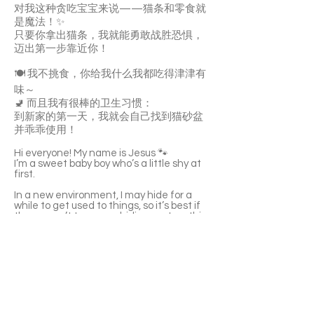
对我这种贪吃宝宝来说——猫条和零食就
是魔法！✨
只要你拿出猫条，我就能勇敢战胜恐惧，
迈出第一步靠近你！
🍽 我不挑食，你给我什么我都吃得津津有
味～
🚽 而且我有很棒的卫生习惯：
到新家的第一天，我就会自己找到猫砂盆
并乖乖使用！
Hi everyone! My name is Jesus 🐾
I’m a sweet baby boy who’s a little shy at
first.
In a new environment, I may hide for a
while to get used to things, so it’s best if
there aren’t too many hiding spots—this
helps me adjust and bond faster 💛
Even though I’m timid, I’m actually very
gentle.
If you pick me up for cuddles, I’ll happily
accept them 🥰
Want to win my heart quickly?
Treats and Churu are magic! ✨