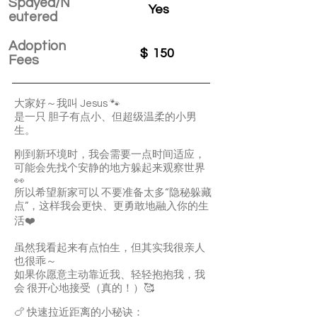
Spayed/N
Yes
eutered
Adoption
$
150
Fees
大家好～我叫 Jesus 🐾
是一只 胆子有点小、但超级温柔的小男
生。
刚到新环境时，我会需要一点时间适应，
可能会先找个安静的地方躲起来观察世界
👀
所以希望新家可以 不要准备太多“隐秘躲藏
点”，这样我会更快、更勇敢地融入你的生
活❤️
虽然我看起来有点怕生，但其实我很亲人
也很乖～
如果你愿意主动靠近我、轻轻抱抱我，我
会 很开心地接受（真的！）🥰
🍗 快速拉近距离的小秘诀：