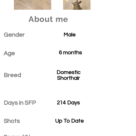
About me
Gender
Male
6 months
Age
Domestic
Breed
Shorthair
Days in SFP
214 Days
Shots
Up To Date