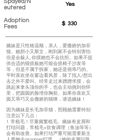
Spayed/N
Yes
eutered
Adoption
$
330
Fees
嬌妹是只性格温顺，亲人，爱撒娇的加菲
猫。她胆小又斯文，刚到家不会特别害怕
但是会躲人, 你摸她也不会抗拒。如果不提
供合适的猫抓板她可能会抓椅子沙发等
等，但是不属于拆家，她还是很乖巧的。
平时喜欢坐在窗边看风景，除了找人/想出
去之外不爱叫。经常走过来蹭蹭求摸，会
跳起来拿头顶你的手，也会主动挑到你怀
里，把圆圆的脸埋你胸前。如果你喜欢又
圆又乖巧又会撒娇的猫咪，请选嬌妹！
️因为嬌妹是长毛加菲猫，照顾她需要特别
注意以下几点：
1. 常梳毛！尽量频繁梳毛。嬌妹有皮屑和
打结问题，常梳毛+饮食调理（鱼油等等）
会有助改善。如果打结严重可能需要新主
人带她去groomer打理。（她的皮屑问题