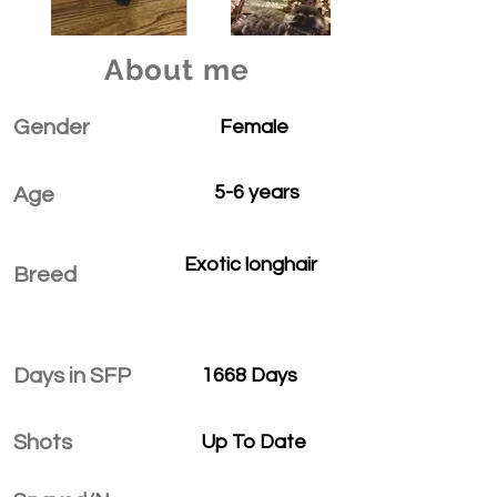
About me
Gender
Female
5-6 years
Age
Exotic longhair
Breed
Days in SFP
1668 Days
Shots
Up To Date