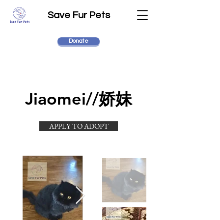
Save Fur Pets
Donate
Jiaomei//娇妹
APPLY TO ADOPT