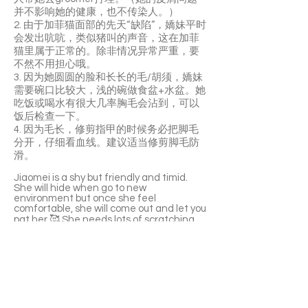
并不影响她的健康，也不传染人。）
2. 由于加菲猫面部的先天“缺陷”，嬌妹平时
会发出吭吭，类似猪叫的声音，这在加菲
猫里属于正常的。除非情况异常严重，要
不然不用担心哦。
3. 因为她圆圆的脸和长长的毛/胡须，嬌妹
需要碗口比较大，浅的碗做食盆+水盆。她
吃饭或喝水有很大几率胸毛会沾到，可以
饭后检查一下。
4. 因为毛长，修剪指甲的时候务必把脚毛
分开，仔细看血线。建议适当修剪脚毛防
滑。
Jiaomei is a shy but friendly and timid.
She will hide when go to new
environment but once she feel
comfortable, she will come out and let you
pat her.🥰 She needs lots of scratching
post or she may get into furniture . 🤔
Jiaomei is a sweet cat and love rubbing
against you to get your attention. Adopt
her! She will be your wonderful
companion.😘
⚠️ Due to the breed of the cat, the