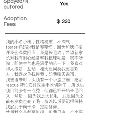
Spayed/N
Yes
eutered
Adoption
$
330
Fees
我的小名小桃，性格稳重，不淘气，
foster 妈妈说我是嘤嘤怪，因为和我打招
呼我会温柔回应，我是长毛猫，希望新家
长对我有耐心经常帮我梳理毛发，我不吵
闹，即便生气也是温柔的哈一下，我喜欢
和人撒娇，互动，相比起同类我更喜欢
人，我喜欢你抚摸我，陪我聊天说话。
我被送来时，头顶有一个小脂肪瘤，感谢
rescue 帮忙安排医生手术切除了，所以头
顶目前会有一点秃，但都已经开始长毛回
来，然后 ，因为我是大长毛，屁股因为之
前有发炎也剃了毛，所以以后要记得保持
我屁屁干爽干净，定期修剪。
然后我全身都可以摸，但我只有一个小要
求哦，不要摸我的后脚，我不太喜欢，当
然我也不会因为你摸了而伤害你！我不太