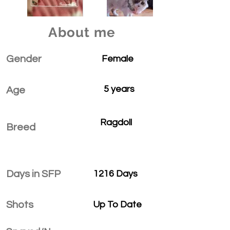
About me
Gender
Female
5 years
Age
Ragdoll
Breed
Days in SFP
1216 Days
Shots
Up To Date