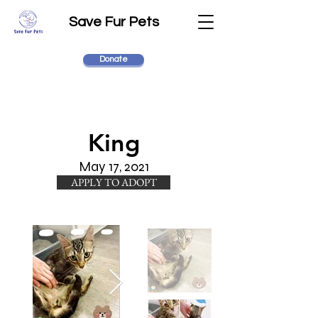
Save Fur Pets
Donate
King
May 17, 2021
APPLY TO ADOPT