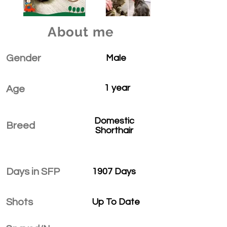
About me
Gender
Male
1 year
Age
Domestic
Breed
Shorthair
Days in SFP
1907 Days
Shots
Up To Date