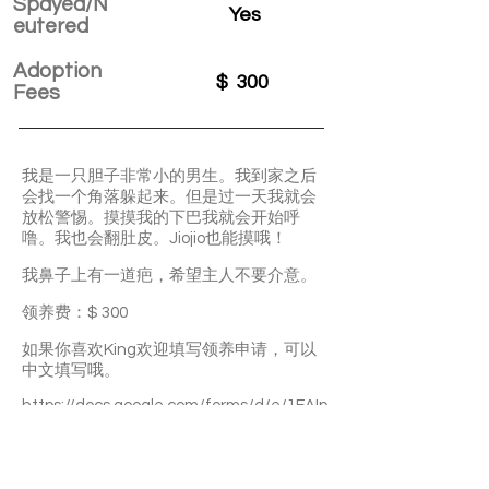
Spayed/N
Yes
eutered
Adoption
$
300
Fees
我是一只胆子非常小的男生。我到家之后
会找一个角落躲起来。但是过一天我就会
放松警惕。摸摸我的下巴我就会开始呼
噜。我也会翻肚皮。Jiojio也能摸哦！
我鼻子上有一道疤，希望主人不要介意。
领养费：$ 300
如果你喜欢King欢迎填写领养申请，可以
中文填写哦。
https://docs.google.com/forms/d/e/1FAIp
QLSfCFH6awDYiAkqXojnjQJscjvEjIcDT3
DsshPicUpw9Ncvicg/viewform?
usp=sf_link