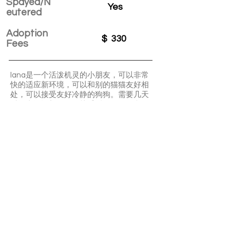
Spayed/N
Yes
eutered
Adoption
$
330
Fees
lana是一个活泼机灵的小朋友，可以非常
快的适应新环境，可以和别的猫猫友好相
处，可以接受友好冷静的狗狗。需要几天
时间去认识新的人，熟悉后如果你愿意的
话他会陪你睡觉，没空陪他的话他会自己
和自己玩或者在旁边坐着看着你。会用猫
砂盆不挑食的好宝宝
APPLY TO ADOPT
Save Fur Pets Org is a non-profit, Canadian
registered charity.