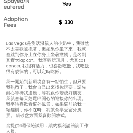
Spayed/N
Yes
eutered
Adoption
$
330
Fees
Las Vegas是隻活潑親人的小奶牛，我雖然
不太喜歡被抱著，但如果你坐下來，我就
會跳到你身上在你身上坐著撒嬌，是名副
其實大lap cat。 我喜歡玩玩具，尤其cat
dancer, 我很有活力，也喜歡吃飯，我吃飯
很有規律的，可以定時吃飯。
我一開始到新環境會有一點怕生，但只要
我熟悉了，我會自己出來找你玩耍，請先
耐心等待我適應，等我跟你變成好朋友，
我就會每天翹尾巴開心的迎接你的出現。
我平時喜歡看窗外風景，如果窗前給我一
顆貓樹，你不在時，我就會享受窗外風
景。 貓砂盆方面我喜歡開放式。
含提供6週保險試用，續約福利請諮詢工作
人員。