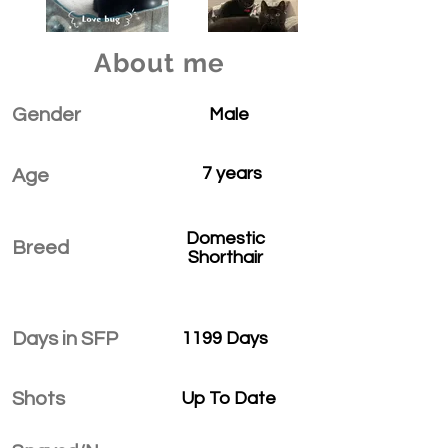
About me
Gender
Male
7 years
Age
Domestic
Breed
Shorthair
Days in SFP
1199 Days
Shots
Up To Date