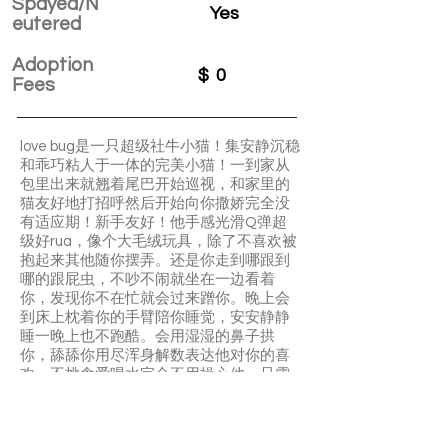
Spayed/N
Yes
eutered
Adoption
$
0
Fees
love bug是一只超级社牛小猫！集安静沉稳
和乖巧粘人于一体的完美小猫！一到家从
包里出来就翘着尾巴开始巡视，和家里的
猫友好地打招呼然后开始向你撒娇完全没
有适应期！新手友好！他手感光滑Q弹超
级好rua，像个大毛绒玩具，除了不喜欢被
抱起来其他随你摆弄。还是你走到哪跟到
哪的跟屁虫，不吵不闹就坐在一边看着
你，发现你不在忙就会过来蹭你。晚上会
到床上枕着你的手臂陪你睡觉，安安静静
睡一晚上也不跑酷。会用湿湿的鼻子拱
你，舔舔你用尽浑身解数表达他对你的喜
欢。不挑食爱喝水完全不用操心他，只需
要给他很多爱！
Love bug & buddy 是一起生活的兄弟，如
果願意帶兩兄弟一起回家的，歡迎備註！