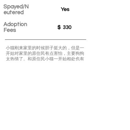
Spayed/N
Yes
eutered
Adoption
$
330
Fees
小猫刚来家里的时候胆子挺大的，但是一
开始对家里的原住民有点害怕，主要狗狗
太热情了。和原住民小猫一开始相处也有
距离。但几天后，和小猫小狗都可以和平
相处。她除了爱吃就是爱睡。特别粘人，
一直会要摸摸，还会用头蹭你的手。是一
只特别听话的小猫。
APPLY TO ADOPT
Save Fur Pets Org is a non-profit, Canadian
registered charity.