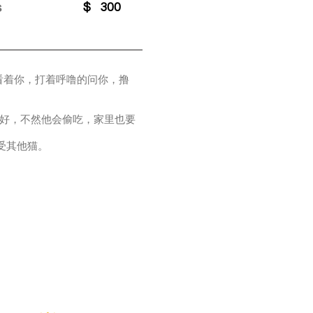
s
$
300
神看着你，打着呼噜的问你，撸
收好，不然他会偷吃，家里也要
受其他猫。