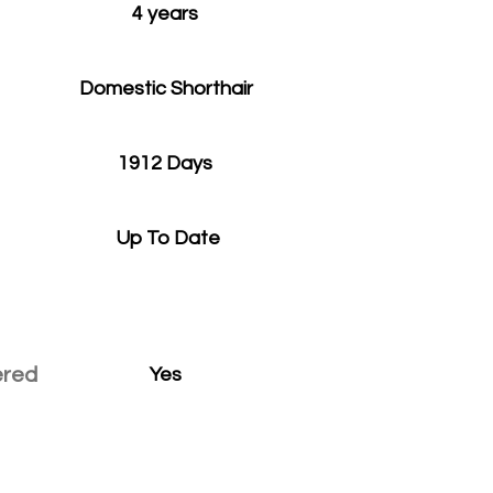
4 years
Domestic Shorthair
1912 Days
Up To Date
ered
Yes