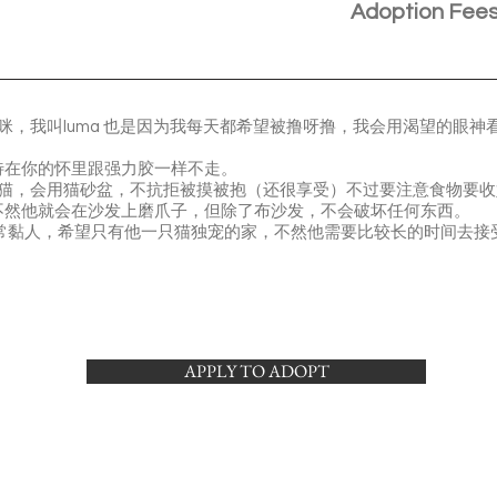
Adoption Fee
猫咪，我叫luma 也是因为我每天都希望被撸呀撸，我会用渴望的眼
待在你的怀里跟强力胶一样不走。
的猫，会用猫砂盆，不抗拒被摸被抱（还很享受）不过要注意食物要
不然他就会在沙发上磨爪子，但除了布沙发，不会破坏任何东西。
非常黏人，希望只有他一只猫独宠的家，不然他需要比较长的时间去接
APPLY TO ADOPT