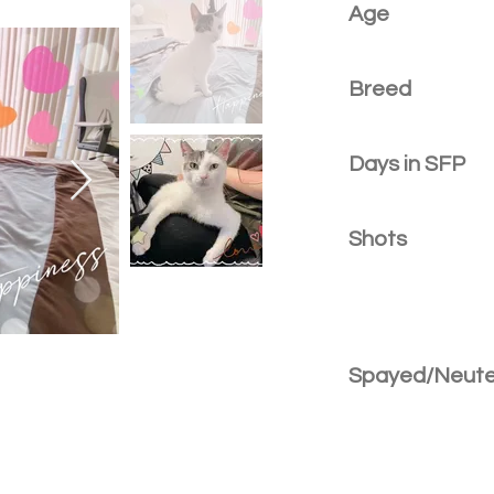
Age
Breed
Days in SFP
Shots
Spayed/Neut