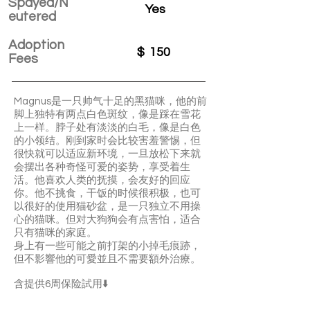
Spayed/N
Yes
eutered
Adoption
$
150
Fees
Magnus是一只帅气十足的黑猫咪，他的前
脚上独特有两点白色斑纹，像是踩在雪花
上一样。脖子处有淡淡的白毛，像是白色
的小领结。刚到家时会比较害羞警惕，但
很快就可以适应新环境，一旦放松下来就
会摆出各种奇怪可爱的姿势，享受着生
活。他喜欢人类的抚摸，会友好的回应
你。他不挑食，干饭的时候很积极，也可
以很好的使用猫砂盆，是一只独立不用操
心的猫咪。但对大狗狗会有点害怕，适合
只有猫咪的家庭。
身上有一些可能之前打架的小掉毛痕跡，
但不影響他的可愛並且不需要額外治療。
含提供6周保险試用⬇️
Magnus is a good-looking boy. He’s