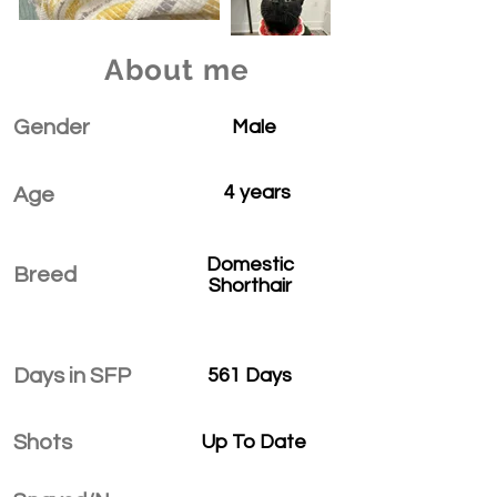
About me
Gender
Male
4 years
Age
Domestic
Breed
Shorthair
Days in SFP
561 Days
Shots
Up To Date