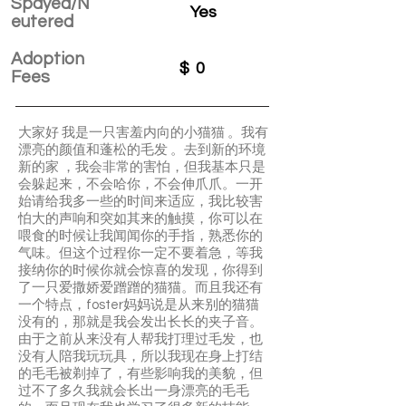
Spayed/N
Yes
eutered
Adoption
$
0
Fees
大家好 我是一只害羞内向的小猫猫 。我有
漂亮的颜值和蓬松的毛发 。去到新的环境
新的家 ，我会非常的害怕，但我基本只是
会躲起来，不会哈你，不会伸爪爪。一开
始请给我多一些的时间来适应，我比较害
怕大的声响和突如其来的触摸，你可以在
喂食的时候让我闻闻你的手指，熟悉你的
气味。但这个过程你一定不要着急，等我
接纳你的时候你就会惊喜的发现，你得到
了一只爱撒娇爱蹭蹭的猫猫。而且我还有
一个特点，foster妈妈说是从来别的猫猫
没有的，那就是我会发出长长的夹子音。
由于之前从来没有人帮我打理过毛发，也
没有人陪我玩玩具，所以我现在身上打结
的毛毛被剃掉了，有些影响我的美貌，但
过不了多久我就会长出一身漂亮的毛毛