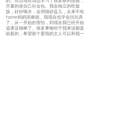
的。而且现在我也学习了很多新的技能，
尽量的使自己社会化。我会独立的吃饭
饭，好好喝水，会用猫砂盆儿，从来不给
foster妈妈添麻烦。我现在也学会玩玩具
了，从一开始的害怕，到现在我已经开始
追逐逗猫棒了。很多事物对于我来说都是
崭新的，希望那个爱我的主人可以和我一
起去探索。希望有喜欢我的主人带我回
家。
️‍🩹請一定要給他時間，需要一位不介意他
膽小害羞性格的人給他一個一輩子的避風
港
Mattie is a super shy girl that need lots
time to socialize. She was very matted
and the vet removed some hair but it will
grow back soon. She need a home that
she can be herself. She needs someone
understand her and let her take time to
adjust.
APPLY TO ADOPT