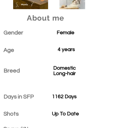
About me
Gender
Female
4 years
Age
Domestic
Breed
Long-hair
Days in SFP
1162 Days
Shots
Up To Date