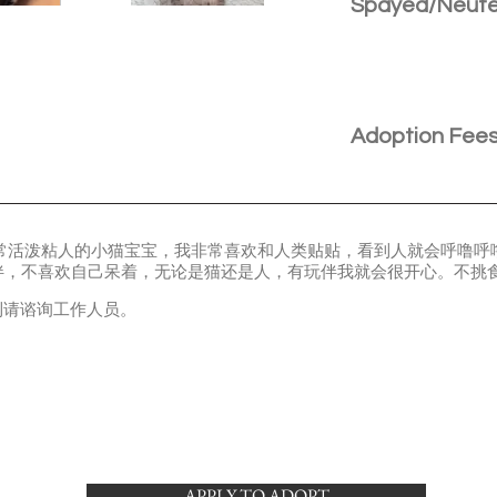
Spayed/Neut
Adoption Fee
y，是个非常活泼粘人的小猫宝宝，我非常喜欢和人类贴贴，看到人就会呼
伴，不喜欢自己呆着，无论是猫还是人，有玩伴我就会很开心。不挑
福利请谘询工作人员。
APPLY TO ADOPT