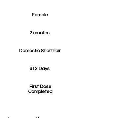
Female
2 months
Domestic Shorthair
612 Days
First Dose
Completed