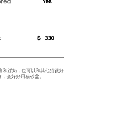
ered
Yes
s
$
330
噜呼噜和踩奶，也可以和其他猫很好
食，会好好用猫砂盆。