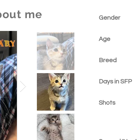
bout me
Gender
Age
Breed
Days in SFP
Shots