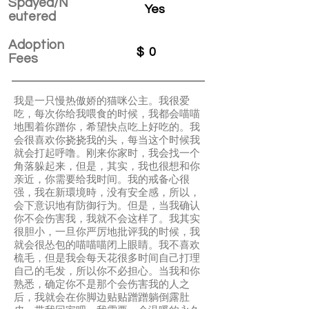
Spayed/N
Yes
eutered
Adoption
$
0
Fees
我是一只慢热傲娇的猫咪公主。我很爱
吃，每次你给我喂食的时候，我都会喵喵
地围着你蹭你，希望快点吃上好吃的。我
会很喜欢你挠挠我的头，每当这个时候我
就会打起呼噜。刚来你家时，我会找一个
角落躲起来，但是，其实，我也很想和你
亲近，你需要给我时间。我的戒备心很
强，我在新環境時，没有安全感，所以，
会下意识地有防御行为。但是，当我确认
你不会伤害我，我就不会这样了。我其实
很胆小，一旦你严厉地批评我的时候，我
就会很怂包的喵喵喵闭上眼睛。我不喜欢
梳毛，但是我会每天花很多时间自己打理
自己的毛发，所以你不必担心。当我和你
熟悉，确定你不是那个会伤害我的人之
后，我就会在你脚边贴贴蹭蹭躺倒露肚