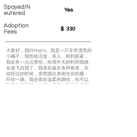
Spayed/N
Yes
eutered
Adoption
$
330
Fees
大家好，我叫Mojito。我是一只非常漂亮的
小橘子。我性格活泼，亲人。刚到新家，
我会有一点点害怕，给我半天的时间我就
会放飞自我了。我喜欢躲在各种角落，在
你经过的时候，突然跳出来抱住你的腿，
吓你一跳。我还喜欢温柔的蹭你，你可以
随意的抚摸我，抱我。我喜欢玩逗猫棒等
各种玩具。我也有很好的卫生习惯，第一
天到新家我就会精准的找到猫砂盆，并且
会很好的埋好便便。
含提供6週保險試用
APPLY TO ADOPT