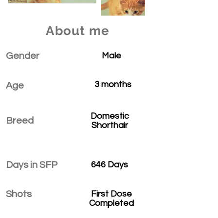
About me
Gender
Male
3 months
Age
Domestic
Breed
Shorthair
Days in SFP
646 Days
Shots
First Dose
Completed