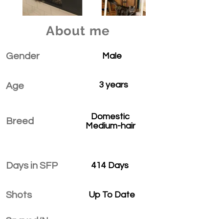
About me
Gender
Male
3 years
Age
Domestic
Breed
Medium-hair
Days in SFP
414 Days
Shots
Up To Date