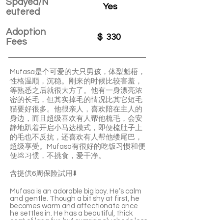
Spayed/N
Yes
eutered
Adoption
$
330
Fees
Mufasa是个可爱的大只男孩，体型魁梧，
性格温顺，沉稳。刚来的时候比较害羞，
等熟悉之后就很大方了。他有一身漂亮浓
密的长毛，但其实掉毛的情况比其它短毛
猫要好很多。他很亲人，喜欢陪在主人的
身边，而且超级喜欢有人帮他梳毛，会安
静地趴着开启小马达模式，即便梳肚子上
的毛也不反抗，还喜欢有人帮他缕尾巴，
超级享受。Mufasa有很好的吃饭习惯和便
便💩习惯，不挑食，爱干净。
含提供6周保险試用⬇️
Mufasa is an adorable big boy. He’s calm
and gentle. Though a bit shy at first, he
becomes warm and affectionate once
he settles in. He has a beautiful, thick