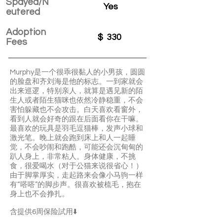
Spayed/N
Yes
eutered
Adoption
$
330
Fees
Murphy是一个很乖很黏人的小男孩，圆圆
的脸盘和齐刘海是他的标志。一到家就会
出来巡逻，特别亲人，就算是遇见新的陌
生人或者陌生猫咪也依然冷静稳重，不会
害怕躲藏也不会攻击。白天喜欢看窗外，
看到人就会好奇的跟在后面看你在干嘛。
最喜欢的玩具是羽毛逗猫棒，发声小球和
激光笔。晚上就会跑到床上和人一起睡
觉，不会吵闹和跑酷，可能还会沉甸甸的
趴人身上，非常粘人。身体健康，不挑
食，很爱喝水（对于公猫来说很省心！）
由于脚掌厚实，走起路来会像小马驹一样
有“嗒嗒”的脚步声。很喜欢被梳毛，抱在
身上也不会挣扎。
含提供6周保险試用⬇️