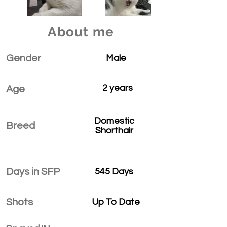
About me
Gender
Male
2 years
Age
Domestic
Breed
Shorthair
Days in SFP
545 Days
Shots
Up To Date